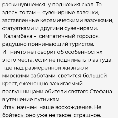
раскинувшемся у подножия скал. То
здесь, то там – суве­нирные лавочки,
заставленные керамиче­скими вазочками,
статуэтками и другими сувенирами.
Каламбака – симпатичный городок,
радушно принимающий туристов.
И ничто не говорит об особенностях
этого места, если не поднимать глаз туда,
где над размеренной жизнью и
мирскими заботами, светится большой
крест, еженощно за­жигаемый
послушницами обители святого Стефана
в утешение путникам.
Итак, начнем наше восхождение. Не
бойтесь, оно уже не такое страшное.