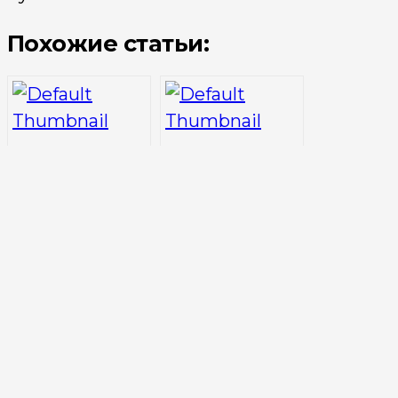
Похожие статьи:
Погода в
Погода в
Сингапуре в
Суссе в
октябре /
апреле / Тунис
Температура /
Температура В
Дождь /
апреле погода
Температура
в Суссе чуть
воды
боле тёплая и