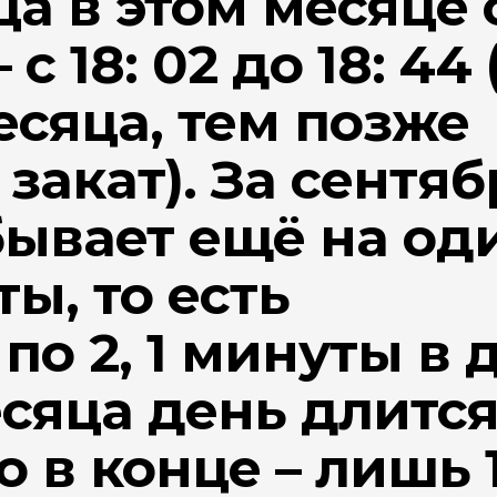
а в этом месяце с
– с 18: 02 до 18: 44
есяца, тем позже
закат). За сентяб
бывает ещё на од
ы, то есть
о 2, 1 минуты в 
сяца день длится
о в конце – лишь 