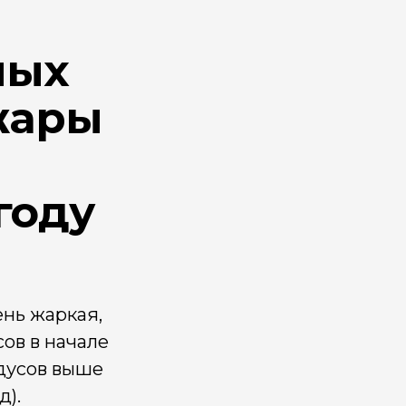
ных
жары
году
ень жаркая,
сов в начале
адусов выше
од).