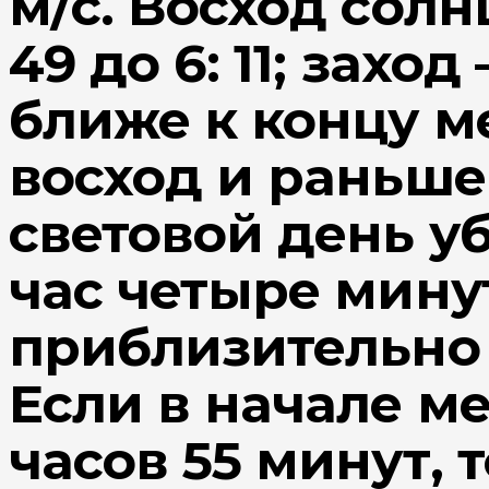
м/с. Восход солнц
49 до 6: 11; заход 
ближе к концу м
восход и раньше 
световой день у
час четыре минут
приблизительно п
Если в начале ме
часов 55 минут, т