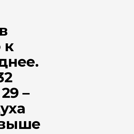
в
 к
днее.
32
29 –
духа
в выше