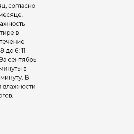
ц, согласно
 месяце.
лажность
тире в
 течение
до 6: 11;
 За сентябрь
 минуты в
 минуту. В
и влажности
огов.