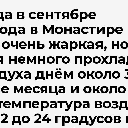
да в сентябре
ода в Монастире 
очень жаркая, но
я немного прохла
духа днём около 
е месяца и около 
 температура воз
22 до 24 градусо