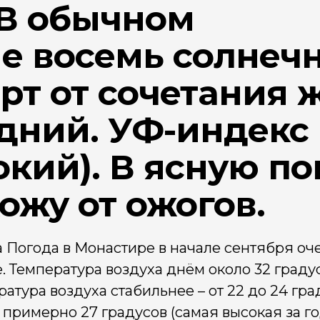
 В обычном
е восемь солнеч
рт от сочетания 
дний. УФ-индекс
окий). В ясную по
кожу от ожогов.
 Погода в Монастире в начале сентября оч
. Температура воздуха днём около 32 граду
ратура воздуха стабильнее – от 22 до 24 гр
примерно 27 градусов (самая высокая за г