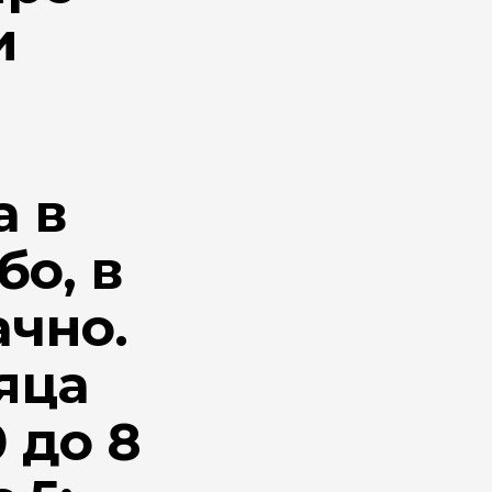
и
а в
бо, в
ачно.
яца
 до 8