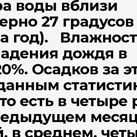
ра воды вблизи
рно 27 градусов
за год). Влажнос
падения дождя в
0%. Осадков за э
 данным статисти
то есть в четыре 
редыдущем месяц
 в среднем, четы