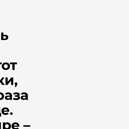
ть
тот
ки,
раза
е.
ре –