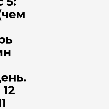
 5:
 (чем
рь
ин
день.
 12
11